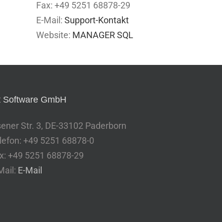
Fax: +49 5251 68878-29
E-Mail:
Support-Kontakt
Website:
MANAGER SQL
t Software GmbH
sener Str. 3, DE-33102 Paderborn
lefon: +49 5251 68878-0
x: +49 5251 68878-29
Mail:
E-Mail